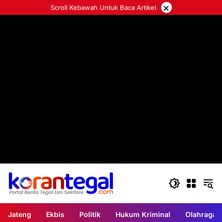
Langsung
×
Scroll Kebawah Untuk Baca Artikel
ke
konten
Jateng
Ekbis
Politik
Hukum Kriminal
Olahraga