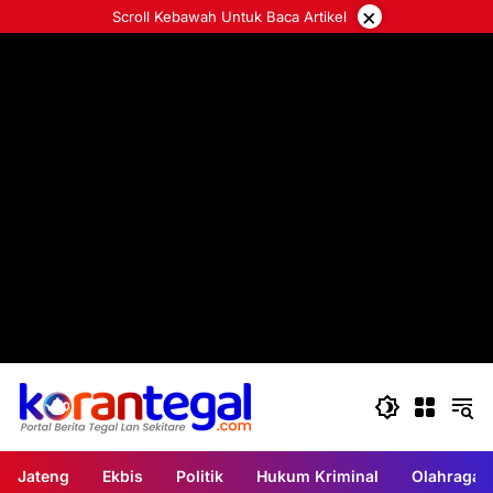
Langsung
×
Scroll Kebawah Untuk Baca Artikel
ke
konten
Jateng
Ekbis
Politik
Hukum Kriminal
Olahraga