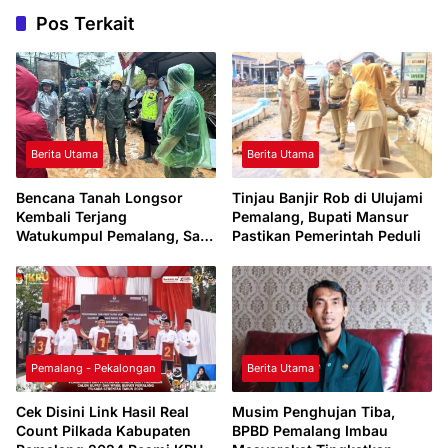
Pos Terkait
Berita Utama
Berita Utama
Bencana Tanah Longsor
Tinjau Banjir Rob di Ulujami
Kembali Terjang
Pemalang, Bupati Mansur
Watukumpul Pemalang, Satu
Pastikan Pemerintah Peduli
Orang Meninggal Dunia
Pemalang - Pekalongan
Berita Utama
Cek Disini Link Hasil Real
Musim Penghujan Tiba,
Count Pilkada Kabupaten
BPBD Pemalang Imbau