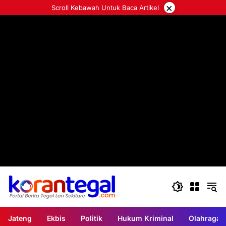
Langsung
×
Scroll Kebawah Untuk Baca Artikel
ke
konten
Jateng
Ekbis
Politik
Hukum Kriminal
Olahraga