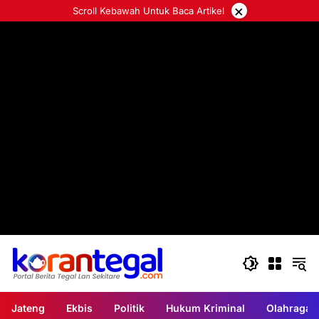
Langsung
×
Scroll Kebawah Untuk Baca Artikel
ke
konten
Jateng
Ekbis
Politik
Hukum Kriminal
Olahraga