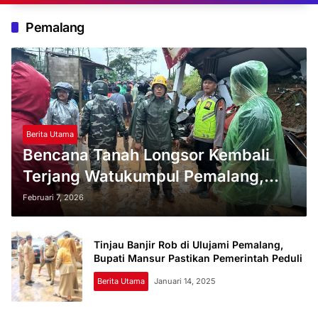
Pemalang
Berita Utama
Bencana Tanah Longsor Kembali
Terjang Watukumpul Pemalang,
Satu Orang Meninggal Dunia
Februari 7, 2026
Tinjau Banjir Rob di Ulujami Pemalang,
Bupati Mansur Pastikan Pemerintah Peduli
Berita Utama
Januari 14, 2025