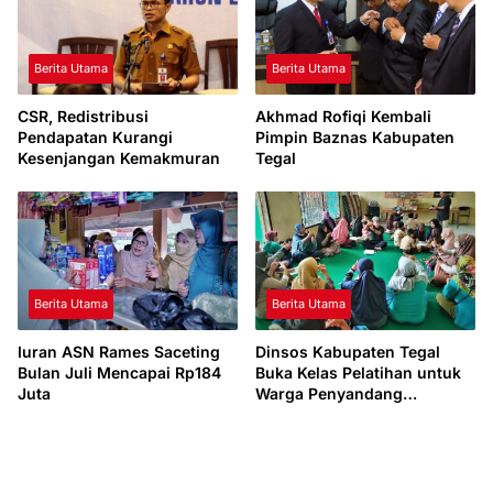
Berita Utama
Berita Utama
CSR, Redistribusi
Akhmad Rofiqi Kembali
Pendapatan Kurangi
Pimpin Baznas Kabupaten
Kesenjangan Kemakmuran
Tegal
Berita Utama
Berita Utama
Iuran ASN Rames Saceting
Dinsos Kabupaten Tegal
Bulan Juli Mencapai Rp184
Buka Kelas Pelatihan untuk
Juta
Warga Penyandang
Disabilitas