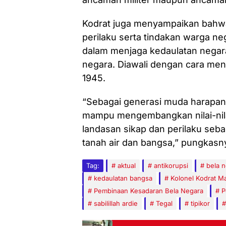
Kodrat juga menyampaikan bahwa 
perilaku serta tindakan warga n
dalam menjaga kedaulatan negar
negara. Diawali dengan cara men
1945.
“Sebagai generasi muda harapan
mampu mengembangkan nilai-nila
landasan sikap dan perilaku seba
tanah air dan bangsa,” pungkasny
Tag:
aktual
antikorupsi
bela 
kedaulatan bangsa
Kolonel Kodrat Ma
Pembinaan Kesadaran Bela Negara
P
sabilillah ardie
Tegal
tipikor