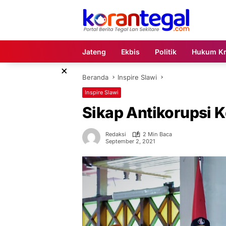
Langsung
ke
konten
Jateng
Ekbis
Politik
Hukum Kr
×
Beranda
Inspire Slawi
Inspire Slawi
Sikap Antikorupsi 
Redaksi
2 Min Baca
September 2, 2021