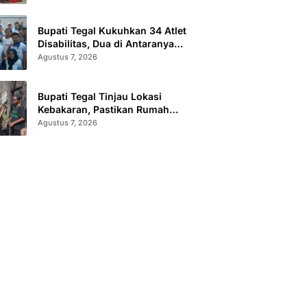
Sertifikat Terbit
Bupati Tegal Kukuhkan 34 Atlet
Disabilitas, Dua di Antaranya
Berlaga di Level Dunia
Agustus 7, 2026
Bupati Tegal Tinjau Lokasi
Kebakaran, Pastikan Rumah
Korban Diperbaiki
Agustus 7, 2026