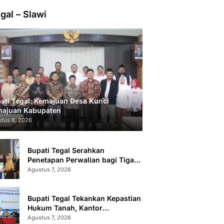
gal – Slawi
ati Tegal: Kemajuan Desa Kunci
ajuan Kabupaten
tus 8, 2026
Bupati Tegal Serahkan
Penetapan Perwalian bagi Tiga
Anak LKSA
Agustus 7, 2026
Bupati Tegal Tekankan Kepastian
Hukum Tanah, Kantor
Pertanahan Catat 296.869
Agustus 7, 2026