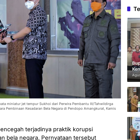
Te
Bup
Kem
Agus
mata miniatur jet tempur Sukhoi dari Perwira Pembantu III/Tahwildirga
acara Pembinaan Kesadaran Bela Negara di Pendopo Amangkurat, Kamis
mencegah terjadinya praktik korupsi
n bela negara. Pernyataan tersebut