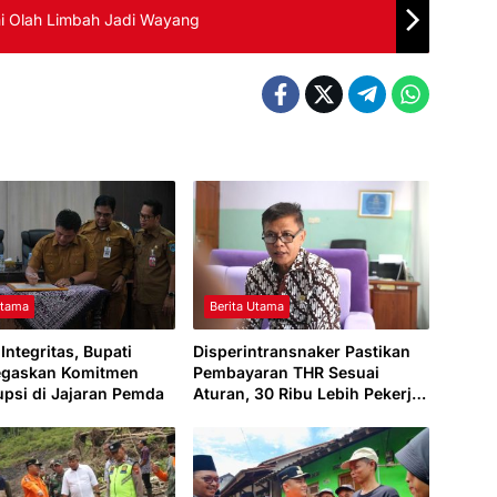
Ini Olah Limbah Jadi Wayang
Utama
Berita Utama
Integritas, Bupati
Disperintransnaker Pastikan
egaskan Komitmen
Pembayaran THR Sesuai
upsi di Jajaran Pemda
Aturan, 30 Ribu Lebih Pekerja
di Kabupaten Tegal Berhak
Menerima