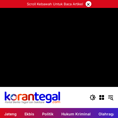
Langsung
×
Scroll Kebawah Untuk Baca Artikel
ke
konten
Jateng
Ekbis
Politik
Hukum Kriminal
Olahraga