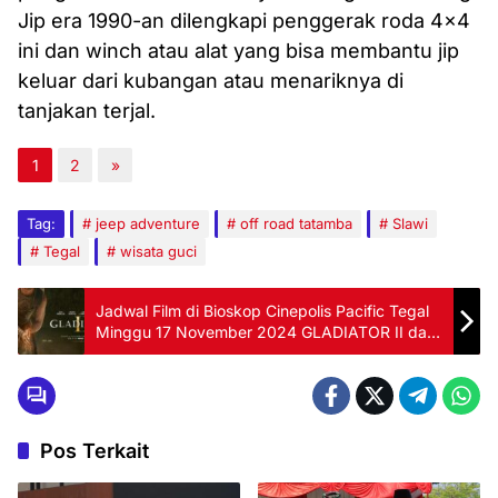
Jip era 1990-an dilengkapi penggerak roda 4×4
ini dan winch atau alat yang bisa membantu jip
keluar dari kubangan atau menariknya di
tanjakan terjal.
1
2
»
Tag:
jeep adventure
off road tatamba
Slawi
Tegal
wisata guci
Jadwal Film di Bioskop Cinepolis Pacific Tegal
Minggu 17 November 2024 GLADIATOR II dan
BILA ESOK IBU TIADA
Pos Terkait