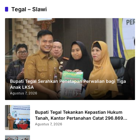
Tegal – Slawi
Bupati Tegal Serahkan Penetapan Perwalian bagi Tiga
Anak LKSA
Agustus 7, 2026
Bupati Tegal Tekankan Kepastian Hukum
Tanah, Kantor Pertanahan Catat 296.869
Sertifikat Terbit
Agustus 7, 2026