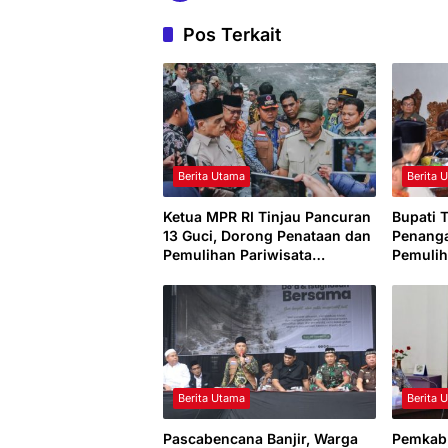
Pos Terkait
Berita Utama
Berita 
Ketua MPR RI Tinjau Pancuran
Bupati 
13 Guci, Dorong Penataan dan
Penang
Pemulihan Pariwisata
Pemulih
Pascabencana
Sinergi
Berita Utama
Berita 
Pascabencana Banjir, Warga
Pemkab