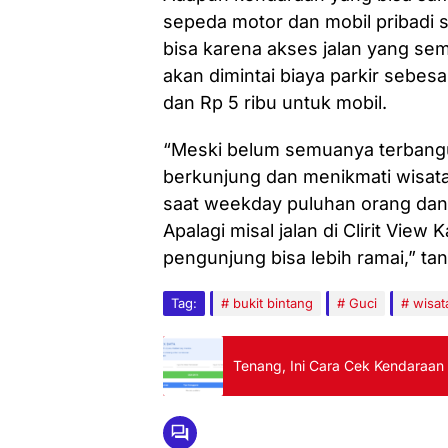
sepeda motor dan mobil pribadi s
bisa karena akses jalan yang sem
akan dimintai biaya parkir sebes
dan Rp 5 ribu untuk mobil.
“Meski belum semuanya terbangu
berkunjung dan menikmati wisata 
saat weekday puluhan orang dan
Apalagi misal jalan di Clirit Vie
pengunjung bisa lebih ramai,” ta
Tag:
bukit bintang
Guci
wisat
Tenang, Ini Cara Cek Kendaraan 