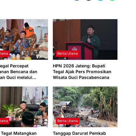
Utama
Berita Utama
Tegal Percepat
HPN 2026 Jateng: Bupati
anan Bencana dan
Tegal Ajak Pers Promosikan
an Guci melalui
Wisata Guci Pascabencana
 Pemerintah Pusat
Utama
Berita Utama
 Tegal Matangkan
Tanggap Darurat Pemkab