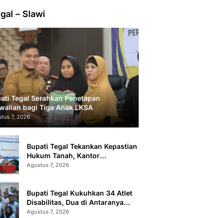
gal – Slawi
ati Tegal Serahkan Penetapan
walian bagi Tiga Anak LKSA
tus 7, 2026
Bupati Tegal Tekankan Kepastian
Hukum Tanah, Kantor
Pertanahan Catat 296.869
Agustus 7, 2026
Sertifikat Terbit
Bupati Tegal Kukuhkan 34 Atlet
Disabilitas, Dua di Antaranya
Berlaga di Level Dunia
Agustus 7, 2026