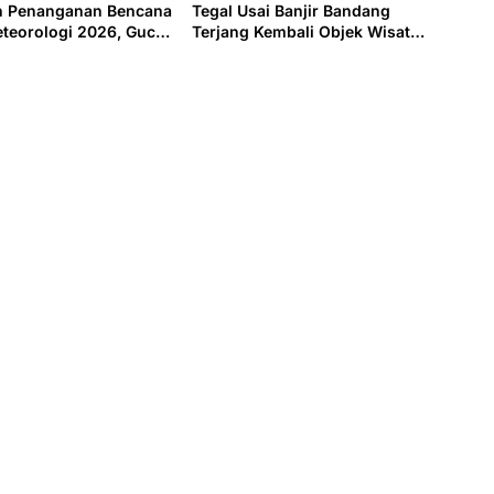
h Penanganan Bencana
Tegal Usai Banjir Bandang
teorologi 2026, Guci
Terjang Kembali Objek Wisata
oritas
Guci