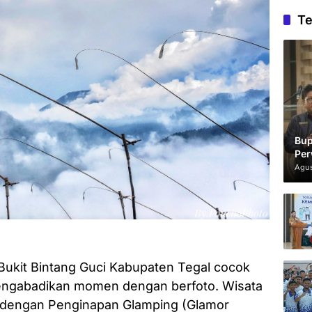
Te
Bup
Per
Agus
Bukit Bintang Guci Kabupaten Tegal cocok
engabadikan momen dengan berfoto. Wisata
a dengan Penginapan Glamping (Glamor