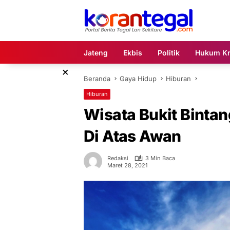
Langsung
ke
konten
Jateng
Ekbis
Politik
Hukum Kr
×
Beranda
Gaya Hidup
Hiburan
Hiburan
Wisata Bukit Binta
Di Atas Awan
Redaksi
3 Min Baca
Maret 28, 2021