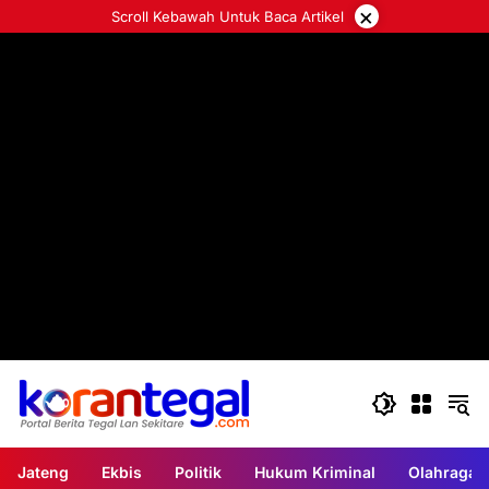
Langsung
×
Scroll Kebawah Untuk Baca Artikel
ke
konten
Jateng
Ekbis
Politik
Hukum Kriminal
Olahraga