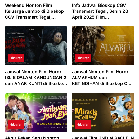
Weekend Nonton Film
Info Jadwal Bioskop CGV
Keluarga Jumbo di Bioskop
Transmart Tegal, Senin 28
CGV Transmart Tegal,
April 2025 Film
Minggu 4 Mei 2025
Pengepungan di Bukit Duri
Hiburan
Hiburan
Jadwal Nonton Film Horor
Jadwal Nonton Film Horor
IBLIS DALAM KANDUNGAN 2
ALMARHUM dan
dan ANAK KUNTI di Bioskop
KETINDIHAN di Bioskop CGV
CGV Transmart Tegal Sabtu 1
Transmart Tegal Minggu 12
Maret 2025
Januari 2025
Hiburan
Hiburan
Akhir Pekan Seru Nonton
Jadwal Film 2ND MIRACLE IN