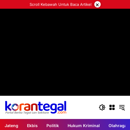
Langsung
×
Scroll Kebawah Untuk Baca Artikel
ke
konten
Jateng
Ekbis
Politik
Hukum Kriminal
Olahraga