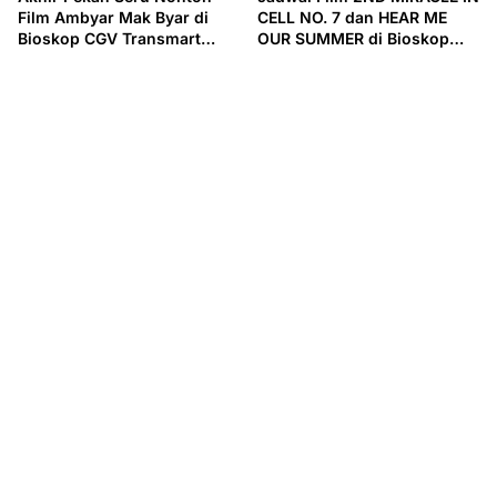
Film Ambyar Mak Byar di
CELL NO. 7 dan HEAR ME
Bioskop CGV Transmart
OUR SUMMER di Bioskop
Tegal Sabtu 11 Januari 2025
CGV Transmart Tegal Rabu 8
Januari 2025