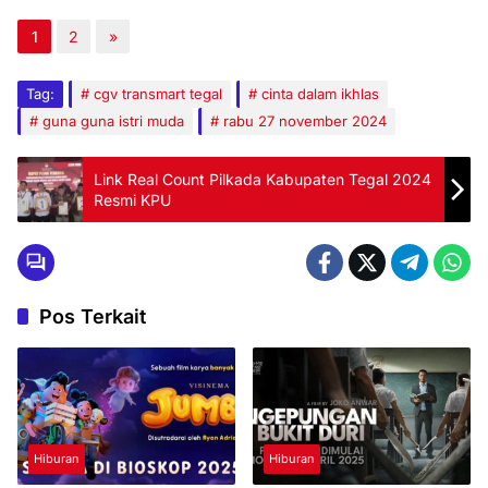
1
2
»
Tag:
cgv transmart tegal
cinta dalam ikhlas
guna guna istri muda
rabu 27 november 2024
Link Real Count Pilkada Kabupaten Tegal 2024
Resmi KPU
Pos Terkait
Hiburan
Hiburan