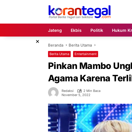
Langsung
ke
konten
Jateng
Ekbis
Politik
Hukum Kr
×
Beranda
Berita Utama
Berita Utama
Entertainment
Pinkan Mambo Ungk
Agama Karena Terli
Redaksi
2 Min Baca
November 5, 2022