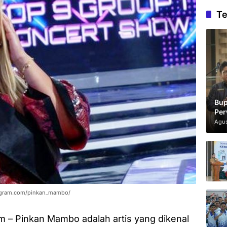
Te
Bup
Per
Agus
tagram.com/pinkan_mambo/
– Pinkan Mambo adalah artis yang dikenal