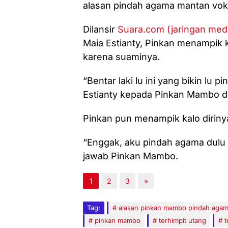
alasan pindah agama mantan voka
Dilansir
Suara.com (jaringan med
Maia Estianty, Pinkan menampik 
karena suaminya.
“Bentar laki lu ini yang bikin lu 
Estianty kepada Pinkan Mambo di
Pinkan pun menampik kalo dirin
“Enggak, aku pindah agama dulu
jawab Pinkan Mambo.
1
2
3
»
Tag:
alasan pinkan mambo pindah aga
pinkan mambo
terhimpit utang
t