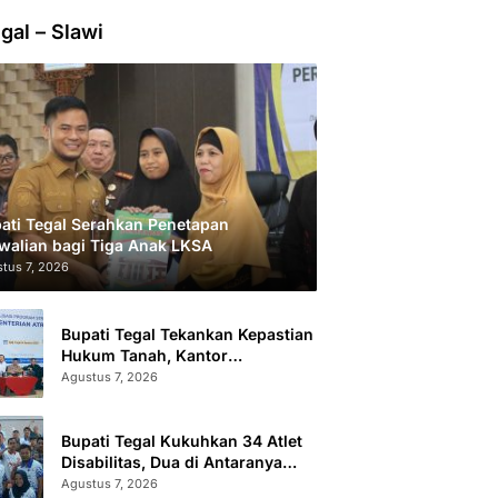
gal – Slawi
ati Tegal Serahkan Penetapan
walian bagi Tiga Anak LKSA
tus 7, 2026
Bupati Tegal Tekankan Kepastian
Hukum Tanah, Kantor
Pertanahan Catat 296.869
Agustus 7, 2026
Sertifikat Terbit
Bupati Tegal Kukuhkan 34 Atlet
Disabilitas, Dua di Antaranya
Berlaga di Level Dunia
Agustus 7, 2026