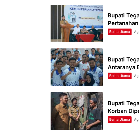
Bupati Teg
Pertanahan 
Berita Utama
Ag
Bupati Tega
Antaranya B
Berita Utama
Ag
Bupati Tega
Korban Dipe
Berita Utama
Ag