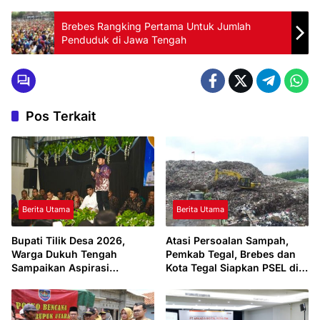
Brebes Rangking Pertama Untuk Jumlah
Penduduk di Jawa Tengah
Pos Terkait
Berita Utama
Berita Utama
Bupati Tilik Desa 2026,
Atasi Persoalan Sampah,
Warga Dukuh Tengah
Pemkab Tegal, Brebes dan
Sampaikan Aspirasi
Kota Tegal Siapkan PSEL di
Langsung kepada
Margasari
Pemerintah Kabupaten Tegal