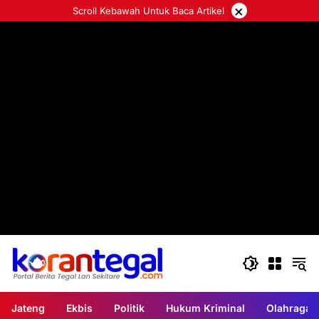
Langsung
×
Scroll Kebawah Untuk Baca Artikel
ke
konten
Jateng
Ekbis
Politik
Hukum Kriminal
Olahraga