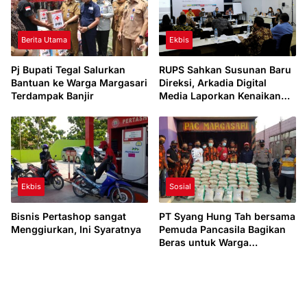
Berita Utama
Ekbis
Pj Bupati Tegal Salurkan
RUPS Sahkan Susunan Baru
Bantuan ke Warga Margasari
Direksi, Arkadia Digital
Terdampak Banjir
Media Laporkan Kenaikan
Pendapatan 30 Persen
Ekbis
Sosial
Bisnis Pertashop sangat
PT Syang Hung Tah bersama
Menggiurkan, Ini Syaratnya
Pemuda Pancasila Bagikan
Beras untuk Warga
Margaayu