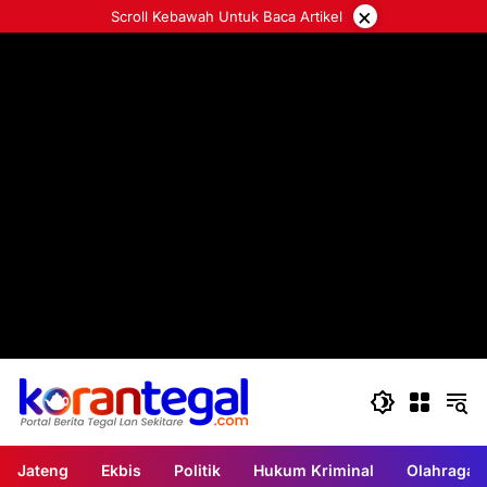
Langsung
×
Scroll Kebawah Untuk Baca Artikel
ke
konten
Jateng
Ekbis
Politik
Hukum Kriminal
Olahraga