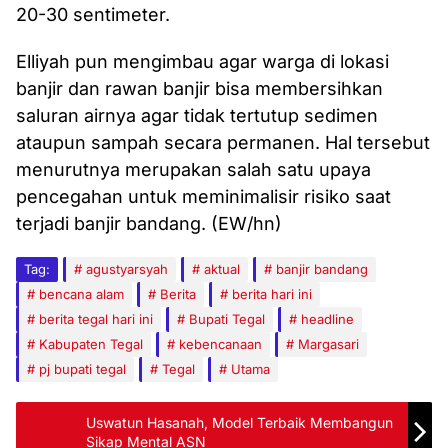
20-30 sentimeter.
Elliyah pun mengimbau agar warga di lokasi
banjir dan rawan banjir bisa membersihkan
saluran airnya agar tidak tertutup sedimen
ataupun sampah secara permanen. Hal tersebut
menurutnya merupakan salah satu upaya
pencegahan untuk meminimalisir risiko saat
terjadi banjir bandang. (EW/hn)
Tag:
agustyarsyah
aktual
banjir bandang
bencana alam
Berita
berita hari ini
berita tegal hari ini
Bupati Tegal
headline
Kabupaten Tegal
kebencanaan
Margasari
pj bupati tegal
Tegal
Utama
Uswatun Hasanah, Model Terbaik Membangun
Sikap Mental ASN