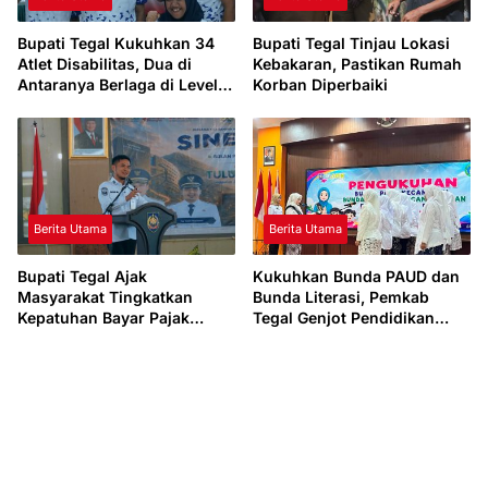
Bupati Tegal Kukuhkan 34
Bupati Tegal Tinjau Lokasi
Atlet Disabilitas, Dua di
Kebakaran, Pastikan Rumah
Antaranya Berlaga di Level
Korban Diperbaiki
Dunia
Berita Utama
Berita Utama
Bupati Tegal Ajak
Kukuhkan Bunda PAUD dan
Masyarakat Tingkatkan
Bunda Literasi, Pemkab
Kepatuhan Bayar Pajak
Tegal Genjot Pendidikan
Kendaraan lewat “TULUS
Usia Dini dan Budaya Baca
NGOPENI”