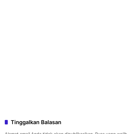
Tinggalkan Balasan
Alamat email Anda tidak akan dipublikasikan.
Ruas yang wajib