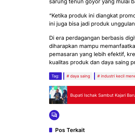
sarung tenun goyor yang mulai ba
“Ketika produk ini diangkat promo
ini juga bisa jadi produk unggulan
Di era perdagangan berbasis dig
diharapkan mampu memanfaatkan 
pemasaran yang lebih efektif, kr
kualitas produk dan daya saing p
Tag:
daya saing
industri kecil me
Bupati Ischak Sambut Kajari Ba
Pos Terkait