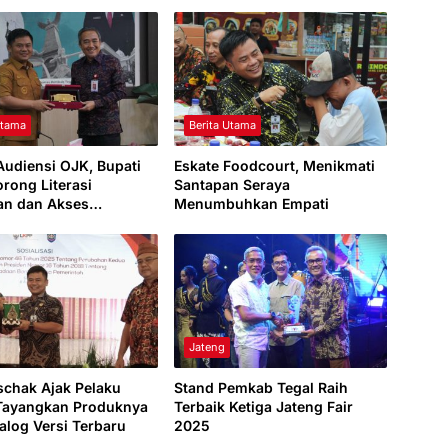
Utama
Berita Utama
Audiensi OJK, Bupati
Eskate Foodcourt, Menikmati
orong Literasi
Santapan Seraya
an dan Akses
Menumbuhkan Empati
alan UMKM
Jateng
Ischak Ajak Pelaku
Stand Pemkab Tegal Raih
ayangkan Produknya
Terbaik Ketiga Jateng Fair
talog Versi Terbaru
2025