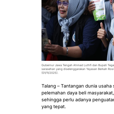
Gubernur Jawa Tengah Ahmad Luthfi dan Bupati Tega
sarasehan yang diselenggarakan Yayasan Berkah Rosi
(01/11/2025).
Talang – Tantangan dunia usaha s
pelemahan daya beli masyarakat,
sehingga perlu adanya penguata
yang tepat.