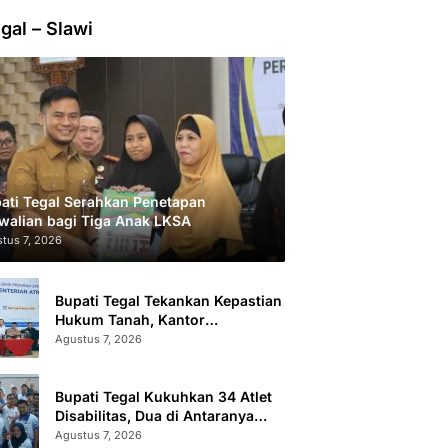
gal – Slawi
ati Tegal Serahkan Penetapan
walian bagi Tiga Anak LKSA
tus 7, 2026
Bupati Tegal Tekankan Kepastian
Hukum Tanah, Kantor
Pertanahan Catat 296.869
Agustus 7, 2026
Sertifikat Terbit
Bupati Tegal Kukuhkan 34 Atlet
Disabilitas, Dua di Antaranya
Berlaga di Level Dunia
Agustus 7, 2026