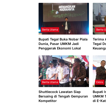
Berita Utama
Berita 
Bupati Tegal Buka Nobar Piala
Terima 
Dunia, Pasar UMKM Jadi
Tegal D
Penggerak Ekonomi Lokal
Keuang
Permod
Berita Utama
Ekbis
Shuttlecock Lawatan Siap
Bupati 
Bersaing di Tengah Gempuran
UMKM T
Kompetitor
di E-Ka