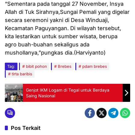
“Sementara pada tanggal 27 November, Insya
Allah di Tuk Sirahnya,Sungai Pemali yang digelar
secara seremoni yakni di Desa Winduaji,
Kecamatan Paguyangan. Di wilayah tersebut,
kita lestarikan untuk sumber wisata, berupa
agro buah-buahan sekaligus ada
mushollanya,”pungkas dia.(Harviyanto)
Tag:
bibit pohon
Brebes
pdam brebes
tirta baribis
Genjot IKM Logam di Tegal untuk Berdaya
Saing Nasional
Pos Terkait