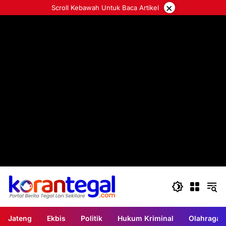
Langsung
×
Scroll Kebawah Untuk Baca Artikel
ke
konten
Jateng
Ekbis
Politik
Hukum Kriminal
Olahraga