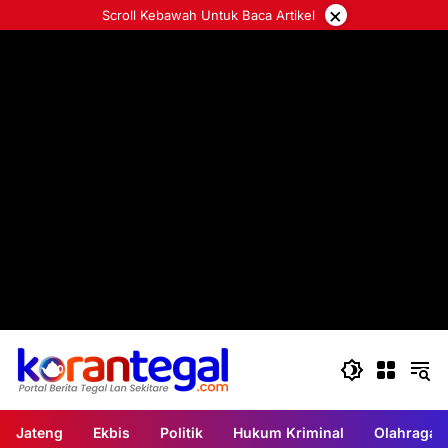
Langsung
×
Scroll Kebawah Untuk Baca Artikel
ke
konten
Jateng
Ekbis
Politik
Hukum Kriminal
Olahraga