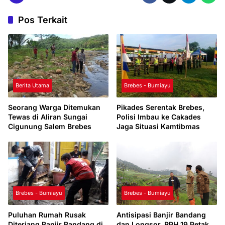
Pos Terkait
Berita Utama
Brebes - Bumiayu
Seorang Warga Ditemukan
Pikades Serentak Brebes,
Tewas di Aliran Sungai
Polisi Imbau ke Cakades
Cigunung Salem Brebes
Jaga Situasi Kamtibmas
Brebes - Bumiayu
Brebes - Bumiayu
Puluhan Rumah Rusak
Antisipasi Banjir Bandang
Diterjang Banjir Bandang di
dan Longsor, RPH 19 Petak