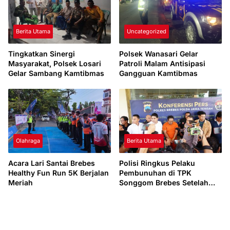
Berita Utama
Uncategorized
Tingkatkan Sinergi
Polsek Wanasari Gelar
Masyarakat, Polsek Losari
Patroli Malam Antisipasi
Gelar Sambang Kamtibmas
Gangguan Kamtibmas
Olahraga
Berita Utama
Acara Lari Santai Brebes
Polisi Ringkus Pelaku
Healthy Fun Run 5K Berjalan
Pembunuhan di TPK
Meriah
Songgom Brebes Setelah
Penyidikan Satu Hari