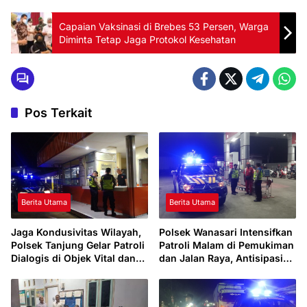
Capaian Vaksinasi di Brebes 53 Persen, Warga
Diminta Tetap Jaga Protokol Kesehatan
Pos Terkait
Berita Utama
Berita Utama
Jaga Kondusivitas Wilayah,
Polsek Wanasari Intensifkan
Polsek Tanjung Gelar Patroli
Patroli Malam di Pemukiman
Dialogis di Objek Vital dan
dan Jalan Raya, Antisipasi
Perumahan
Gangguan Kamtibmas