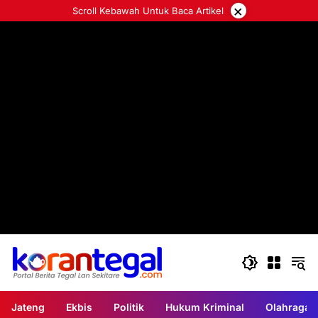
Langsung
×
Scroll Kebawah Untuk Baca Artikel
ke
konten
Jateng
Ekbis
Politik
Hukum Kriminal
Olahraga