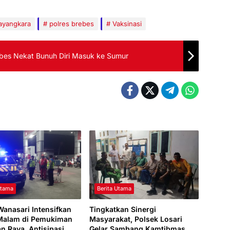
ayangkara
polres brebes
Vaksinasi
bes Nekat Bunuh Diri Masuk ke Sumur
Utama
Berita Utama
Wanasari Intensifkan
Tingkatkan Sinergi
 Malam di Pemukiman
Masyarakat, Polsek Losari
an Raya, Antisipasi
Gelar Sambang Kamtibmas