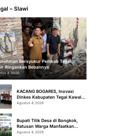
gal – Slawi
urohman Bersyukur Pemkab Tegal
ir Ringankan Bebannya
tus 4, 2026
KACANG BOGARES, Inovasi
Dinkes Kabupaten Tegal Kawal
Kesehatan Remaja Putri Cegah
Agustus 4, 2026
Stunting
Bupati Tilik Desa di Bongkok,
Ratusan Warga Manfaatkan
Layanan Kesehatan dan
Agustus 4, 2026