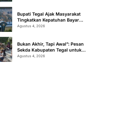
Administrasi
Bupati Tegal Ajak Masyarakat
Tingkatkan Kepatuhan Bayar
Pajak Kendaraan lewat “TULUS
Agustus 4, 2026
NGOPENI”
Bukan Akhir, Tapi Awal”: Pesan
Sekda Kabupaten Tegal untuk
Calon Paskibraka 2026
Agustus 4, 2026