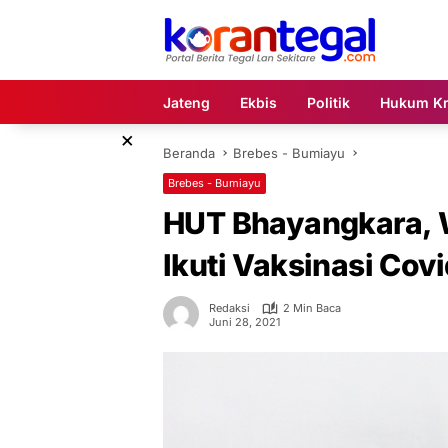
Langsung
ke
konten
Jateng
Ekbis
Politik
Hukum Kr
×
Beranda
Brebes - Bumiayu
Brebes - Bumiayu
HUT Bhayangkara, 
Ikuti Vaksinasi Cov
Redaksi
2 Min Baca
Juni 28, 2021