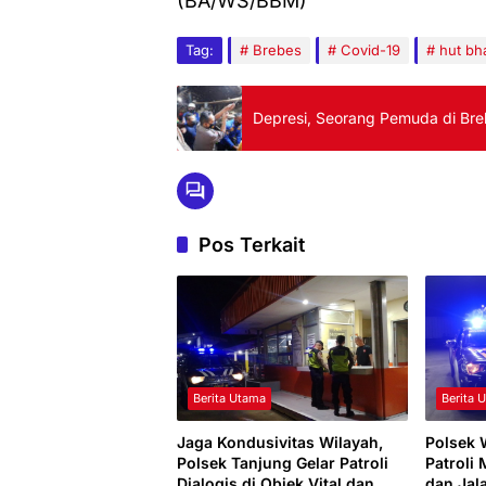
(BA/WS/BBM)
Tag:
Brebes
Covid-19
hut bh
Depresi, Seorang Pemuda di Bre
Pos Terkait
Berita Utama
Berita 
Jaga Kondusivitas Wilayah,
Polsek 
Polsek Tanjung Gelar Patroli
Patroli
Dialogis di Objek Vital dan
dan Jal