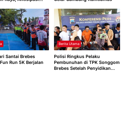
an Kamtibmas
ga
Berita Utama
ari Santai Brebes
Polisi Ringkus Pelaku
 Fun Run 5K Berjalan
Pembunuhan di TPK Songgom
Brebes Setelah Penyidikan
Satu Hari