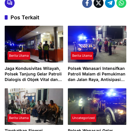
Pos Terkait
Berita Utama
Berita Utama
Jaga Kondusivitas Wilayah,
Polsek Wanasari Intensifkan
Polsek Tanjung Gelar Patroli
Patroli Malam di Pemukiman
Dialogis di Objek Vital dan
dan Jalan Raya, Antisipasi
Perumahan
Gangguan Kamtibmas
Berita Utama
Uncategorized
Tingkatkan Sinergi
Polsek Wanasari Gelar