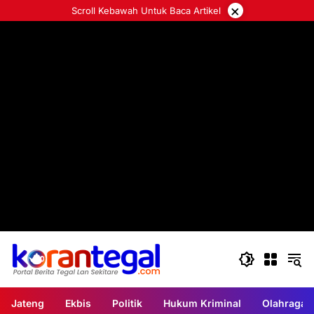
Langsung
×
Scroll Kebawah Untuk Baca Artikel
ke
konten
Jateng
Ekbis
Politik
Hukum Kriminal
Olahraga