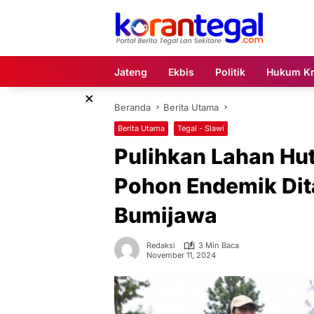
Langsung
ke
konten
Jateng
Ekbis
Politik
Hukum Kr
×
Beranda
Berita Utama
Berita Utama
Tegal - Slawi
Pulihkan Lahan Hut
Pohon Endemik Dit
Bumijawa
Redaksi
3 Min Baca
November 11, 2024