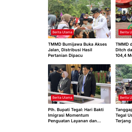
Berita Utama
Berita 
TMMD Bumijawa Buka Akses
TMMD d
Jalan, Distribusi Hasil
Ditch d
Pertanian Dipacu
104,4 M
Berita Utama
Berita 
Plh. Bupati Tegal: Hari Bakti
Tangga
Imigrasi Momentum
Tegal U
Penguatan Layanan dan
Terjang
Percepatan Kantor Imigrasi
Guci
Tegal