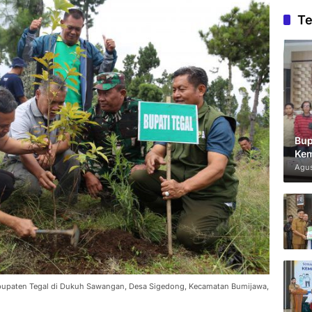
Te
Bup
Kem
Agus
upaten Tegal di Dukuh Sawangan, Desa Sigedong, Kecamatan Bumijawa,