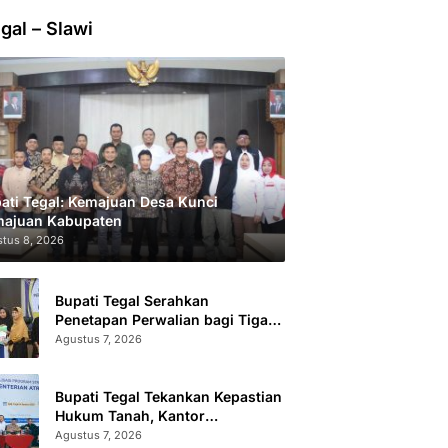
gal – Slawi
ati Tegal: Kemajuan Desa Kunci
ajuan Kabupaten
tus 8, 2026
Bupati Tegal Serahkan
Penetapan Perwalian bagi Tiga
Anak LKSA
Agustus 7, 2026
Bupati Tegal Tekankan Kepastian
Hukum Tanah, Kantor
Pertanahan Catat 296.869
Agustus 7, 2026