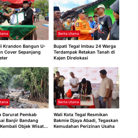
Utama
Berita Utama
i Krandon Bangun U-
Bupati Tegal Imbau 24 Warga
an Cover Sepanjang
Terdampak Retakan Tanah di
eter
Kajen Direlokasi
Utama
Berita Utama
p Darurat Pemkab
Wali Kota Tegal Resmikan
sai Banjir Bandang
Bakmie Djaya Abadi, Tegaskan
 Kembali Objek Wisata
Kemudahan Perizinan Usaha