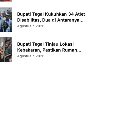
Sertifikat Terbit
Bupati Tegal Kukuhkan 34 Atlet
Disabilitas, Dua di Antaranya
Berlaga di Level Dunia
Agustus 7, 2026
Bupati Tegal Tinjau Lokasi
Kebakaran, Pastikan Rumah
Korban Diperbaiki
Agustus 7, 2026