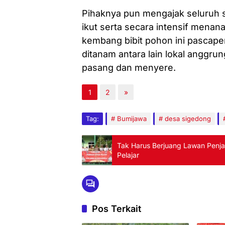
Pihaknya pun mengajak seluruh 
ikut serta secara intensif men
kembang bibit pohon ini pascap
ditanam antara lain lokal anggru
pasang dan menyere.
1
2
»
Tag:
Bumijawa
desa sigedong
Tak Harus Berjuang Lawan Penja
Pelajar
Pos Terkait