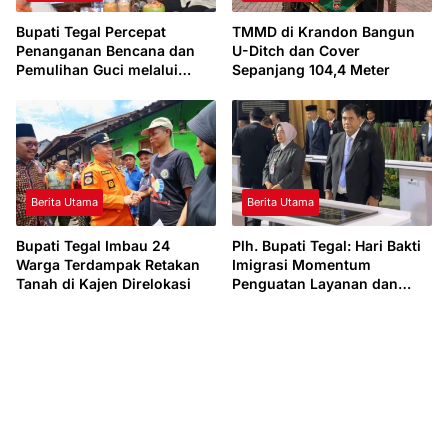
Bupati Tegal Percepat
TMMD di Krandon Bangun
Penanganan Bencana dan
U-Ditch dan Cover
Pemulihan Guci melalui
Sepanjang 104,4 Meter
Sinergi Pemerintah Pusat
Berita Utama
Berita Utama
Bupati Tegal Imbau 24
Plh. Bupati Tegal: Hari Bakti
Warga Terdampak Retakan
Imigrasi Momentum
Tanah di Kajen Direlokasi
Penguatan Layanan dan
Percepatan Kantor Imigrasi
Tegal