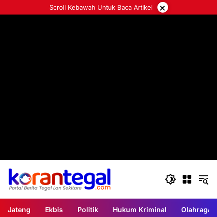
Langsung
×
Scroll Kebawah Untuk Baca Artikel
ke
konten
Jateng
Ekbis
Politik
Hukum Kriminal
Olahraga