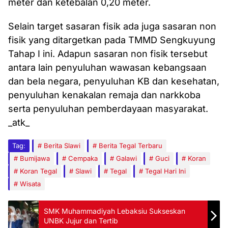
meter dan ketebalan 0,20 meter.
Selain target sasaran fisik ada juga sasaran non
fisik yang ditargetkan pada TMMD Sengkuyung
Tahap I ini. Adapun sasaran non fisik tersebut
antara lain penyuluhan wawasan kebangsaan
dan bela negara, penyuluhan KB dan kesehatan,
penyuluhan kenakalan remaja dan narkkoba
serta penyuluhan pemberdayaan masyarakat.
_atk_
Tag:
Berita Slawi
Berita Tegal Terbaru
Bumijawa
Cempaka
Galawi
Guci
Koran
Koran Tegal
Slawi
Tegal
Tegal Hari Ini
Wisata
SMK Muhammadiyah Lebaksiu Sukseskan
UNBK Jujur dan Tertib