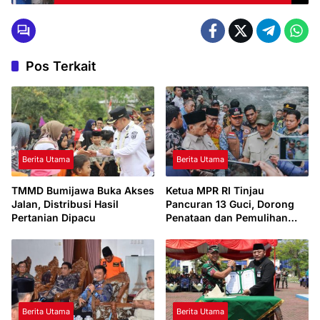
Pos Terkait
Berita Utama
Berita Utama
TMMD Bumijawa Buka Akses
Ketua MPR RI Tinjau
Jalan, Distribusi Hasil
Pancuran 13 Guci, Dorong
Pertanian Dipacu
Penataan dan Pemulihan
Pariwisata Pascabencana
Berita Utama
Berita Utama