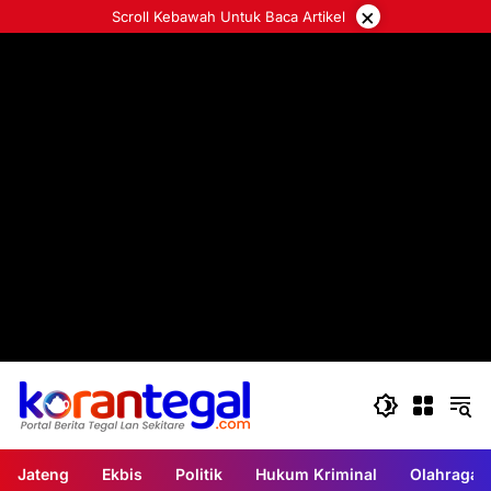
Langsung
×
Scroll Kebawah Untuk Baca Artikel
ke
konten
Jateng
Ekbis
Politik
Hukum Kriminal
Olahraga