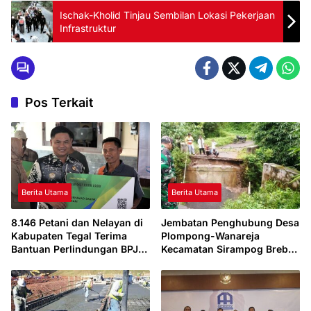
Ischak-Kholid Tinjau Sembilan Lokasi Pekerjaan
Infrastruktur
Pos Terkait
Berita Utama
Berita Utama
8.146 Petani dan Nelayan di
Jembatan Penghubung Desa
Kabupaten Tegal Terima
Plompong-Wanareja
Bantuan Perlindungan BPJS
Kecamatan Sirampog Brebes
Ketenagakerjaan
Ambruk