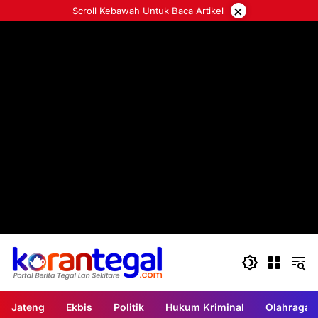
Langsung
×
Scroll Kebawah Untuk Baca Artikel
ke
konten
Jateng
Ekbis
Politik
Hukum Kriminal
Olahraga