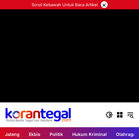
Langsung
×
Scroll Kebawah Untuk Baca Artikel
ke
konten
Jateng
Ekbis
Politik
Hukum Kriminal
Olahraga