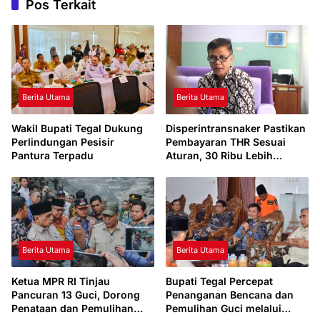
Pos Terkait
Berita Utama
Berita Utama
Wakil Bupati Tegal Dukung
Disperintransnaker Pastikan
Perlindungan Pesisir
Pembayaran THR Sesuai
Pantura Terpadu
Aturan, 30 Ribu Lebih
Pekerja di Kabupaten Tegal
Berhak Menerima
Berita Utama
Berita Utama
Ketua MPR RI Tinjau
Bupati Tegal Percepat
Pancuran 13 Guci, Dorong
Penanganan Bencana dan
Penataan dan Pemulihan
Pemulihan Guci melalui