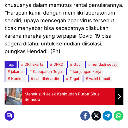
khususnya dalam memutus rantai penularannya.
“Harapan kami, dengan memiliki laboratorium
sendiri, upaya mencegah agar virus tersebut
tidak menyebar bisa secepatnya dilakukan
karena mereka yang terpapar Covid-19 bisa
segera ditahui untuk kemudian diisolasi,”
pungkas Hendadi. (Fh)
Tag:
DKI jakarta
DPRD
Guci
hendadi setiaji
jakarta
Kabupaten Tegal
kunjungan kerja
Kunker
sabilillah ardie
Tegal
wakil bupati
Menelusuri Jejak Kehidupan Purba Situs
Semedo