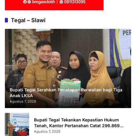
Tegal – Slawi
Bupati Tegal Serahkan Penetapan Perwalian bagi Tiga
Anak LKSA
Agustus 7, 2026
Bupati Tegal Tekankan Kepastian Hukum
Tanah, Kantor Pertanahan Catat 296.869
Sertifikat Terbit
Agustus 7, 2026