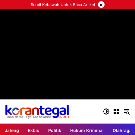
Langsung
×
Scroll Kebawah Untuk Baca Artikel
ke
konten
Jateng
Ekbis
Politik
Hukum Kriminal
Olahraga