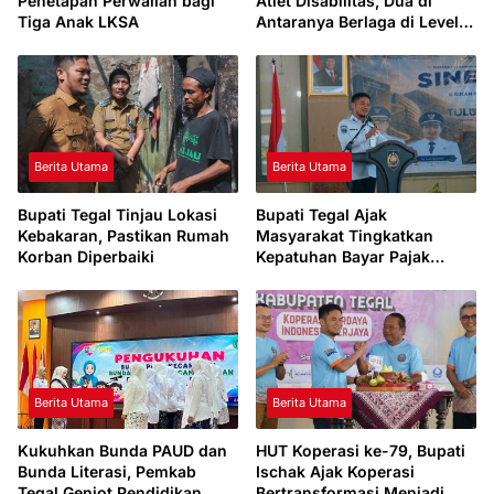
Penetapan Perwalian bagi
Atlet Disabilitas, Dua di
Tiga Anak LKSA
Antaranya Berlaga di Level
Dunia
Berita Utama
Berita Utama
Bupati Tegal Tinjau Lokasi
Bupati Tegal Ajak
Kebakaran, Pastikan Rumah
Masyarakat Tingkatkan
Korban Diperbaiki
Kepatuhan Bayar Pajak
Kendaraan lewat “TULUS
NGOPENI”
Berita Utama
Berita Utama
Kukuhkan Bunda PAUD dan
HUT Koperasi ke-79, Bupati
Bunda Literasi, Pemkab
Ischak Ajak Koperasi
Tegal Genjot Pendidikan
Bertransformasi Menjadi