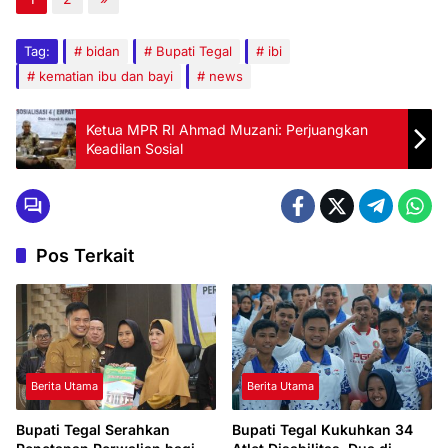
Tag:
bidan
Bupati Tegal
ibi
kematian ibu dan bayi
news
Ketua MPR RI Ahmad Muzani: Perjuangkan
Keadilan Sosial
Pos Terkait
Berita Utama
Berita Utama
Bupati Tegal Serahkan
Bupati Tegal Kukuhkan 34