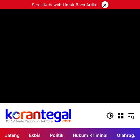
Langsung
×
Scroll Kebawah Untuk Baca Artikel
ke
konten
Jateng
Ekbis
Politik
Hukum Kriminal
Olahraga