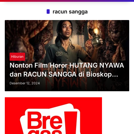
racun sangga
Hiburan
Nonton Film Horor HUTANG NYAWA
dan RACUN SANGGA di Bioskop
Cinepolis Pacific Tegal Kamis 12
Desember 12, 2024
Desember 2024