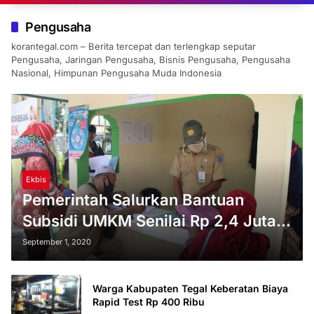
Pengusaha
korantegal.com – Berita tercepat dan terlengkap seputar
Pengusaha, Jaringan Pengusaha, Bisnis Pengusaha, Pengusaha
Nasional, Himpunan Pengusaha Muda Indonesia
Ekbis
Pemerintah Salurkan Bantuan
Subsidi UMKM Senilai Rp 2,4 Juta,
Ini Caranya
September 1, 2020
Warga Kabupaten Tegal Keberatan Biaya
Rapid Test Rp 400 Ribu