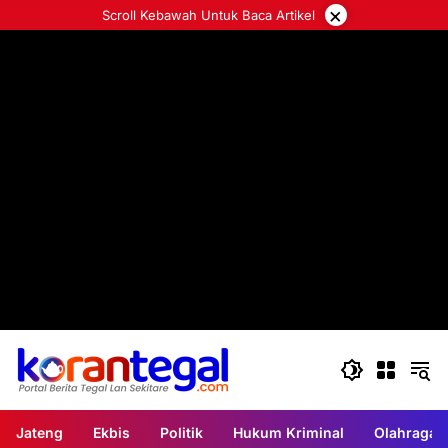
Langsung
×
Scroll Kebawah Untuk Baca Artikel
ke
konten
Jateng
Ekbis
Politik
Hukum Kriminal
Olahraga