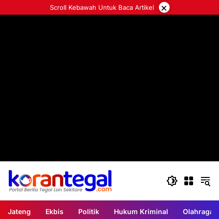
Langsung
×
Scroll Kebawah Untuk Baca Artikel
ke
konten
Jateng
Ekbis
Politik
Hukum Kriminal
Olahraga