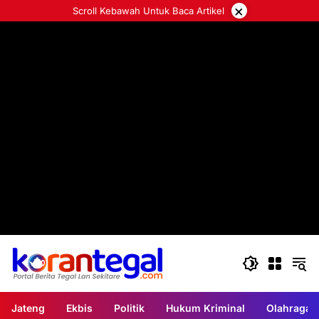
Langsung
×
Scroll Kebawah Untuk Baca Artikel
ke
konten
Berita Utama
Jateng
Ekbis
Politik
Hukum Kriminal
Olahraga