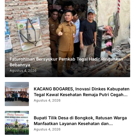
Faturohman Bersyukur Pemkab Tegal Hadir Ringankan
Bebannya
Agustus 4, 2026
KACANG BOGARES, Inovasi Dinkes Kabupaten
Tegal Kawal Kesehatan Remaja Putri Cegah
Stunting
Agustus 4, 2026
Bupati Tilik Desa di Bongkok, Ratusan Warga
Manfaatkan Layanan Kesehatan dan
Administrasi
Agustus 4, 2026