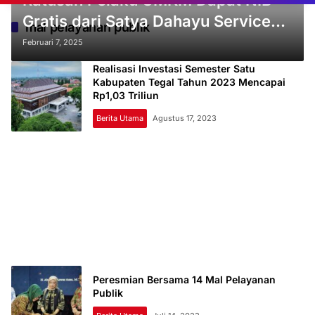
Ratusan Pelaku UMKM Dapat NIB
Gratis dari Satya Dahayu Service
mal pelayanan publik
Hub
Februari 7, 2025
Realisasi Investasi Semester Satu
Kabupaten Tegal Tahun 2023 Mencapai
Rp1,03 Triliun
Berita Utama
Agustus 17, 2023
Peresmian Bersama 14 Mal Pelayanan
Publik