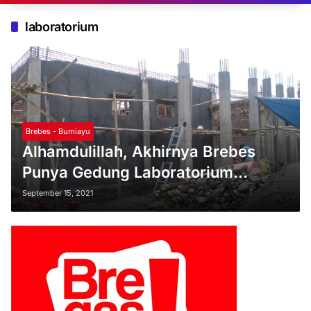
laboratorium
Brebes - Bumiayu
Alhamdulillah, Akhirnya Brebes
Punya Gedung Laboratorium
Kesehatan Sendiri
September 15, 2021