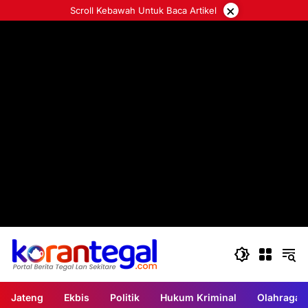
Langsung
×
Scroll Kebawah Untuk Baca Artikel
ke
konten
Jateng
Ekbis
Politik
Hukum Kriminal
Olahraga