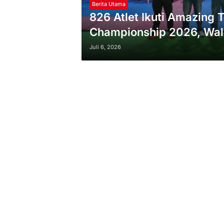
Berita Utama
826 Atlet Ikuti Amazing
Championship 2026, Wali
dan Persaudaraan
Juli 6, 2026