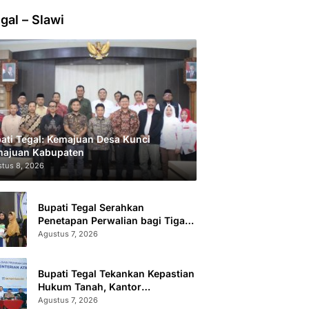
gal – Slawi
ati Tegal: Kemajuan Desa Kunci
ajuan Kabupaten
tus 8, 2026
Bupati Tegal Serahkan
Penetapan Perwalian bagi Tiga
Anak LKSA
Agustus 7, 2026
Bupati Tegal Tekankan Kepastian
Hukum Tanah, Kantor
Pertanahan Catat 296.869
Agustus 7, 2026