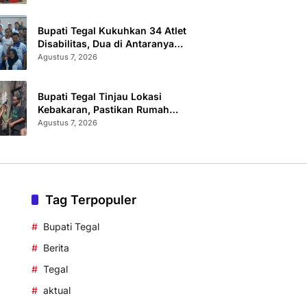
Sertifikat Terbit
Bupati Tegal Kukuhkan 34 Atlet
Disabilitas, Dua di Antaranya
Berlaga di Level Dunia
Agustus 7, 2026
Bupati Tegal Tinjau Lokasi
Kebakaran, Pastikan Rumah
Korban Diperbaiki
Agustus 7, 2026
Tag Terpopuler
Bupati Tegal
Berita
Tegal
aktual