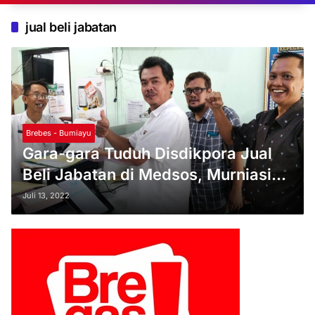
jual beli jabatan
Brebes - Bumiayu
Gara-gara Tuduh Disdikpora Jual
Beli Jabatan di Medsos, Murniasih
Dilaporkan ke Bupati Brebes
Juli 13, 2022