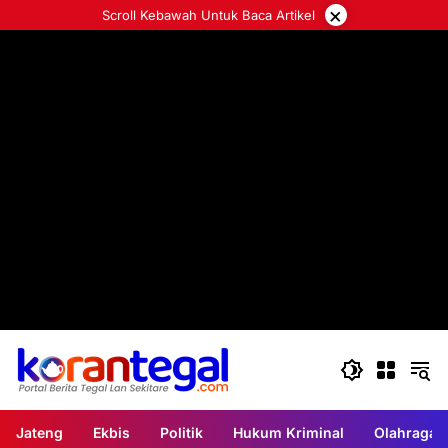
Langsung
×
Scroll Kebawah Untuk Baca Artikel
ke
konten
Jateng
Ekbis
Politik
Hukum Kriminal
Olahraga