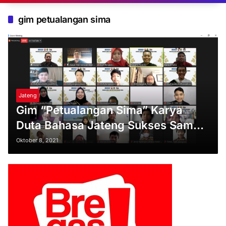
gim petualangan sima
Jateng
Gim “Petualangan Sima” Karya
Duta Bahasa Jateng Sukses Sampai
Thailand
Oktober 8, 2021