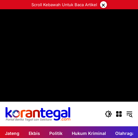
Langsung
×
Scroll Kebawah Untuk Baca Artikel
ke
konten
Jateng
Ekbis
Politik
Hukum Kriminal
Olahraga