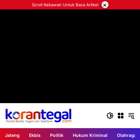
Langsung
×
Scroll Kebawah Untuk Baca Artikel
ke
konten
Jateng
Ekbis
Politik
Hukum Kriminal
Olahraga