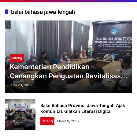
balai bahasa jawa tengah
Jateng
Kementerian Pendidikan
Canangkan Penguatan Revitalisasi
Bahasa Daerah di Jateng
Juni 23, 2022
Balai Bahasa Provinsi Jawa Tengah Ajak
Komunitas Giatkan Literasi Digital
Jateng
Maret 8, 2022