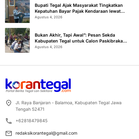
Bupati Tegal Ajak Masyarakat Tingkatkan
Kepatuhan Bayar Pajak Kendaraan lewat
“TULUS NGOPENI”
Agustus 4, 2026
Bukan Akhir, Tapi Awal”: Pesan Sekda
Kabupaten Tegal untuk Calon Paskibraka
2026
Agustus 4, 2026
Jl. Raya Banjaran - Balamoa, Kabupaten Tegal Jawa
Tengah 52471
+62818479845
redaksikorantegal@gmail.com