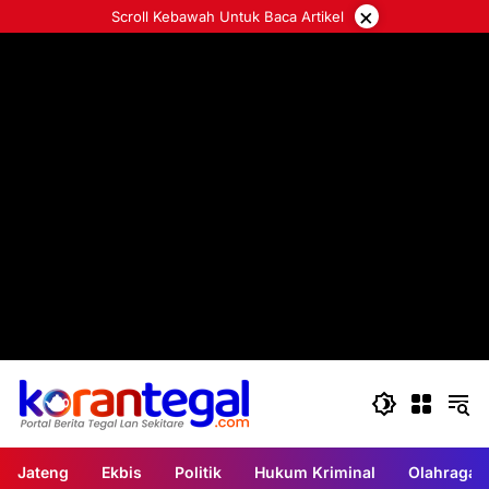
Langsung
×
Scroll Kebawah Untuk Baca Artikel
ke
konten
Jateng
Ekbis
Politik
Hukum Kriminal
Olahraga