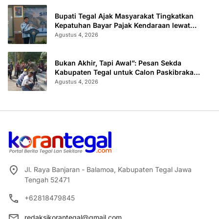
Bupati Tegal Ajak Masyarakat Tingkatkan
Kepatuhan Bayar Pajak Kendaraan lewat
“TULUS NGOPENI”
Agustus 4, 2026
Bukan Akhir, Tapi Awal”: Pesan Sekda
Kabupaten Tegal untuk Calon Paskibraka
2026
Agustus 4, 2026
Jl. Raya Banjaran - Balamoa, Kabupaten Tegal Jawa
Tengah 52471
+62818479845
redaksikorantegal@gmail.com