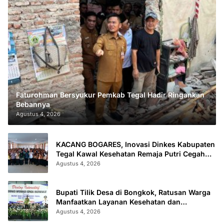
Faturohman Bersyukur Pemkab Tegal Hadir Ringankan
Bebannya
Agustus 4, 2026
KACANG BOGARES, Inovasi Dinkes Kabupaten
Tegal Kawal Kesehatan Remaja Putri Cegah
Stunting
Agustus 4, 2026
Bupati Tilik Desa di Bongkok, Ratusan Warga
Manfaatkan Layanan Kesehatan dan
Administrasi
Agustus 4, 2026