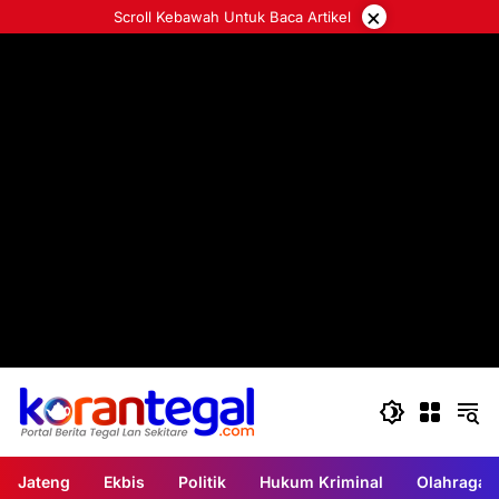
Langsung
×
Scroll Kebawah Untuk Baca Artikel
ke
konten
Jateng
Ekbis
Politik
Hukum Kriminal
Olahraga