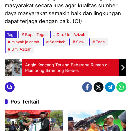
masyarakat secara luas agar kualitas sumber
daya masyarakat semakin baik dan lingkungan
dapat terjaga dengan baik. (OI)
Tag:
BupatiTegal
Dra. Umi Azizah
minyak jelantah
Sedekah
Slawi
Tegal
Umi Azizah
Angin Kencang Terjang Beberapa Rumah di
Plompong Sirampog Brebes
Pos Terkait