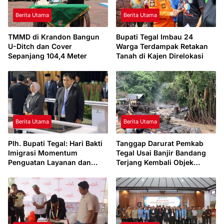
Berita Utama
Berita Utama
TMMD di Krandon Bangun
Bupati Tegal Imbau 24
U-Ditch dan Cover
Warga Terdampak Retakan
Sepanjang 104,4 Meter
Tanah di Kajen Direlokasi
Berita Utama
Berita Utama
Plh. Bupati Tegal: Hari Bakti
Tanggap Darurat Pemkab
Imigrasi Momentum
Tegal Usai Banjir Bandang
Penguatan Layanan dan
Terjang Kembali Objek
Percepatan Kantor Imigrasi
Wisata Guci
Tegal