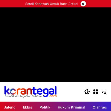
Langsung
×
Scroll Kebawah Untuk Baca Artikel
ke
konten
Jateng
Ekbis
Politik
Hukum Kriminal
Olahraga