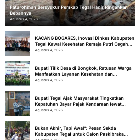
Faturohman Bersyukur Pemkab Tegal Hadir Ringankan
Bebannya
Agustus 4, 2026
KACANG BOGARES, Inovasi Dinkes Kabupaten
Tegal Kawal Kesehatan Remaja Putri Cegah
Stunting
Agustus 4, 2026
Bupati Tilik Desa di Bongkok, Ratusan Warga
Manfaatkan Layanan Kesehatan dan
Administrasi
Agustus 4, 2026
Bupati Tegal Ajak Masyarakat Tingkatkan
Kepatuhan Bayar Pajak Kendaraan lewat
“TULUS NGOPENI”
Agustus 4, 2026
Bukan Akhir, Tapi Awal”: Pesan Sekda
Kabupaten Tegal untuk Calon Paskibraka
2026
Agustus 4, 2026