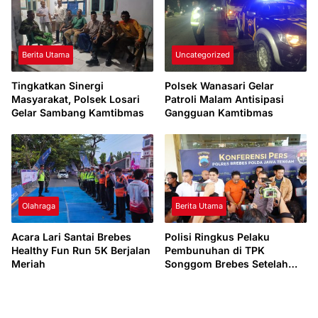
Berita Utama
Uncategorized
Tingkatkan Sinergi
Polsek Wanasari Gelar
Masyarakat, Polsek Losari
Patroli Malam Antisipasi
Gelar Sambang Kamtibmas
Gangguan Kamtibmas
Olahraga
Berita Utama
Acara Lari Santai Brebes
Polisi Ringkus Pelaku
Healthy Fun Run 5K Berjalan
Pembunuhan di TPK
Meriah
Songgom Brebes Setelah
Penyidikan Satu Hari