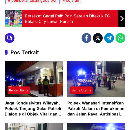
pemberantasan g30s pki
sejarah
Persekat Gagal Raih Poin Setelah Ditekuk FC
Bekasi City Lewat Penalti
Pos Terkait
Berita Utama
Berita Utama
Jaga Kondusivitas Wilayah,
Polsek Wanasari Intensifkan
Polsek Tanjung Gelar Patroli
Patroli Malam di Pemukiman
Dialogis di Objek Vital dan
dan Jalan Raya, Antisipasi
Perumahan
Gangguan Kamtibmas