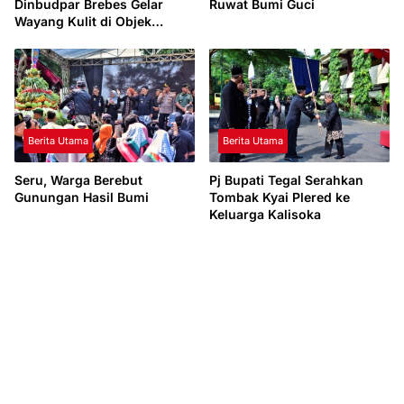
Dinbudpar Brebes Gelar
Ruwat Bumi Guci
Wayang Kulit di Objek
Wisata Tuk Sirah Pemali
Berita Utama
Berita Utama
Seru, Warga Berebut
Pj Bupati Tegal Serahkan
Gunungan Hasil Bumi
Tombak Kyai Plered ke
Keluarga Kalisoka