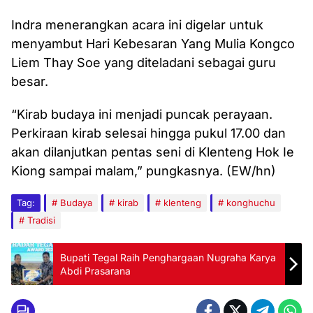
Indra menerangkan acara ini digelar untuk
menyambut Hari Kebesaran Yang Mulia Kongco
Liem Thay Soe yang diteladani sebagai guru
besar.
“Kirab budaya ini menjadi puncak perayaan.
Perkiraan kirab selesai hingga pukul 17.00 dan
akan dilanjutkan pentas seni di Klenteng Hok Ie
Kiong sampai malam,” pungkasnya. (EW/hn)
Tag:
Budaya
kirab
klenteng
konghuchu
Tradisi
Bupati Tegal Raih Penghargaan Nugraha Karya
Abdi Prasarana