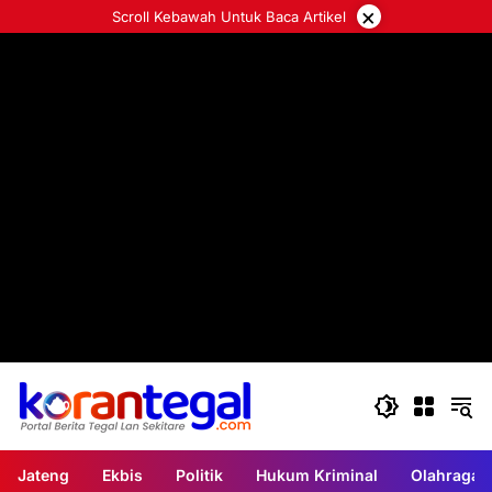
Langsung
×
Scroll Kebawah Untuk Baca Artikel
ke
konten
Jateng
Ekbis
Politik
Hukum Kriminal
Olahraga