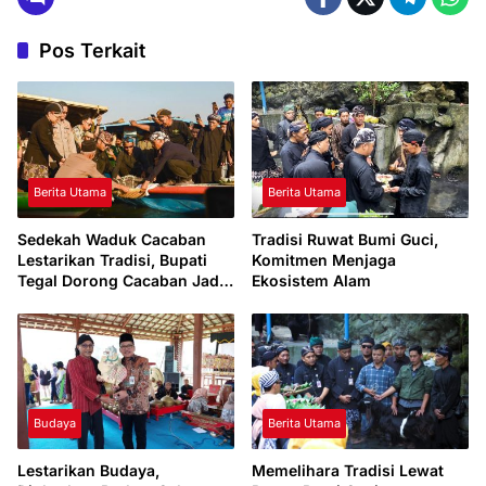
Pos Terkait
Berita Utama
Berita Utama
Sedekah Waduk Cacaban
Tradisi Ruwat Bumi Guci,
Lestarikan Tradisi, Bupati
Komitmen Menjaga
Tegal Dorong Cacaban Jadi
Ekosistem Alam
Destinasi Wisata Budaya
Unggulan
Budaya
Berita Utama
Lestarikan Budaya,
Memelihara Tradisi Lewat