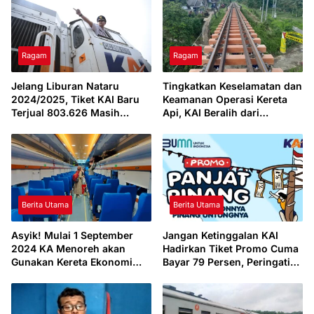
Ragam
Ragam
Jelang Liburan Nataru
Tingkatkan Keselamatan dan
2024/2025, Tiket KAI Baru
Keamanan Operasi Kereta
Terjual 803.626 Masih
Api, KAI Beralih dari
Tersedia 2,7 Juta
Bantalan Rel Kayu ke Sintetis
Berita Utama
Berita Utama
Asyik! Mulai 1 September
Jangan Ketinggalan KAI
2024 KA Menoreh akan
Hadirkan Tiket Promo Cuma
Gunakan Kereta Ekonomi
Bayar 79 Persen, Peringati
New Generation
HUT Ke-79 RI