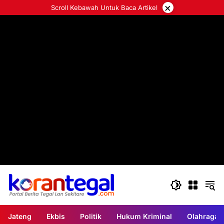
Langsung
×
Scroll Kebawah Untuk Baca Artikel
ke
konten
Jateng
Ekbis
Politik
Hukum Kriminal
Olahraga