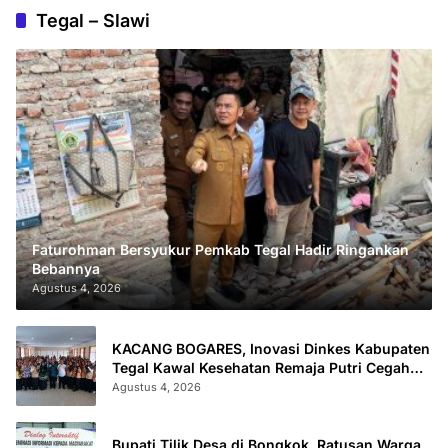
Tegal – Slawi
Faturohman Bersyukur Pemkab Tegal Hadir Ringankan
Bebannya
Agustus 4, 2026
KACANG BOGARES, Inovasi Dinkes Kabupaten
Tegal Kawal Kesehatan Remaja Putri Cegah
Stunting
Agustus 4, 2026
Bupati Tilik Desa di Bongkok, Ratusan Warga