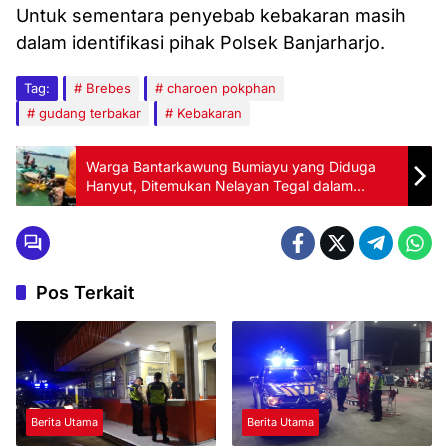
Untuk sementara penyebab kebakaran masih
dalam identifikasi pihak Polsek Banjarharjo.
Tag:
Brebes
charoen pokphan
gudang terbakar
Kebakaran
Warga Bantarkawung Bumiayu yang Diduga
Hanyut, Ditemukan Nelayan Tegal dalam
Kondisi Meninggal
Pos Terkait
Berita Utama
Berita Utama