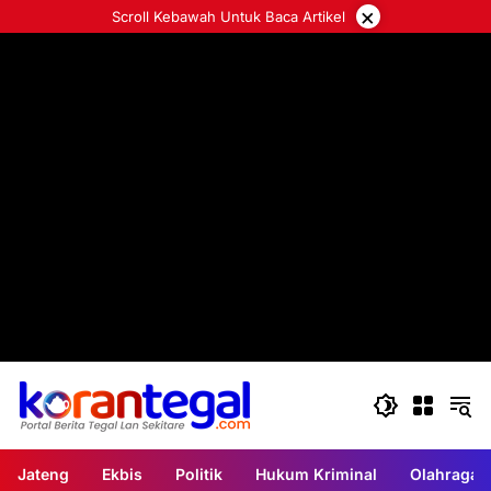
Langsung
×
Scroll Kebawah Untuk Baca Artikel
ke
konten
Jateng
Ekbis
Politik
Hukum Kriminal
Olahraga