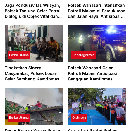
Jaga Kondusivitas Wilayah,
Polsek Wanasari Intensifkan
Polsek Tanjung Gelar Patroli
Patroli Malam di Pemukiman
Dialogis di Objek Vital dan
dan Jalan Raya, Antisipasi
Perumahan
Gangguan Kamtibmas
Berita Utama
Uncategorized
Tingkatkan Sinergi
Polsek Wanasari Gelar
Masyarakat, Polsek Losari
Patroli Malam Antisipasi
Gelar Sambang Kamtibmas
Gangguan Kamtibmas
Berita Utama
Olahraga
Dapur Rumah Warga Bojong
Acara Lari Santai Brebes