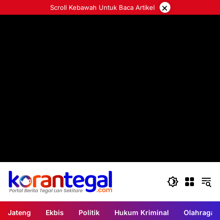
Langsung
×
Scroll Kebawah Untuk Baca Artikel
ke
konten
Jateng
Ekbis
Politik
Hukum Kriminal
Olahraga