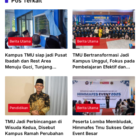
Pos Terkait
Berita Utama
Berita Utama
Kampus TMU siap jadi Pusat
TMU Bertransformasi Jadi
Ibadah dan Rest Area
Kampus Unggul, Fokus pada
Menuju Guci, Tunjang
Pembelajaran Efektif dan
Perekonomian
Nilai Al-Islam
Pendidikan
Berita Utama
TMU Jadi Perbincangan di
Peserta Lomba Membludak,
Wisuda Kedua, Disebut
Himmafes Tmu Sukses Gelar
Kampus Ramah Perubahan
Event Besar