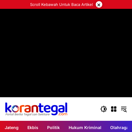
Langsung
×
Scroll Kebawah Untuk Baca Artikel
ke
konten
Jateng
Ekbis
Politik
Hukum Kriminal
Olahraga