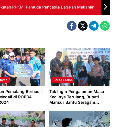
ekatan PPKM, Pemuda Pancasila Bagikan Makanan
Utama
Berita Utama
en Pemalang Berhasil
Tak Ingin Pengalaman Masa
 Medali di POPDA
Kecilnya Terulang, Bupati
2024
Mansur Bantu Seragam
Sekolah bagi Siswa Kurang
Mampu