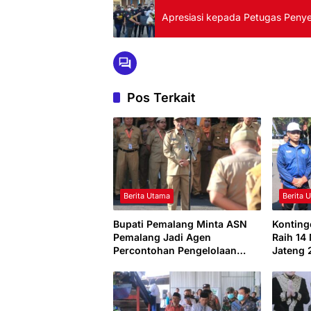
Apresiasi kepada Petugas Peny
Pos Terkait
Berita Utama
Berita 
Bupati Pemalang Minta ASN
Konting
Pemalang Jadi Agen
Raih 14
Percontohan Pengelolaan
Jateng 
Sampah