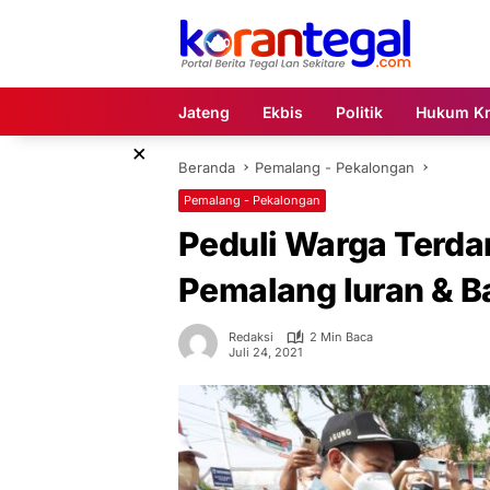
Langsung
ke
konten
Jateng
Ekbis
Politik
Hukum Kr
×
Beranda
Pemalang - Pekalongan
Pemalang - Pekalongan
Peduli Warga Terd
Pemalang Iuran & 
Redaksi
2 Min Baca
Juli 24, 2021