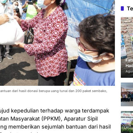
Te
Fat
Had
Agus
tuan dari hasil donasi berupa uang tunai dan 200 paket sembako,
jud kepedulian terhadap warga terdampak
an Masyarakat (PPKM), Aparatur Sipil
g memberikan sejumlah bantuan dari hasil