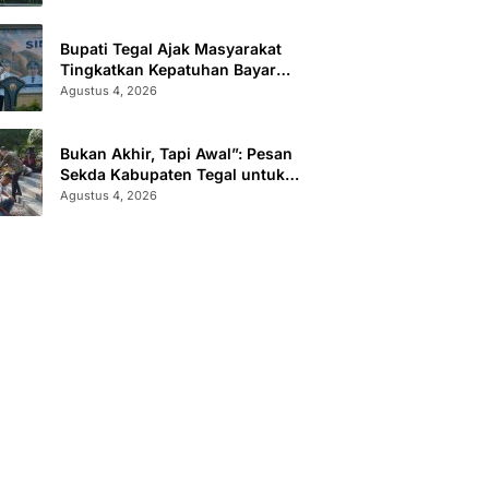
Administrasi
Bupati Tegal Ajak Masyarakat
Tingkatkan Kepatuhan Bayar
Pajak Kendaraan lewat “TULUS
Agustus 4, 2026
NGOPENI”
Bukan Akhir, Tapi Awal”: Pesan
Sekda Kabupaten Tegal untuk
Calon Paskibraka 2026
Agustus 4, 2026