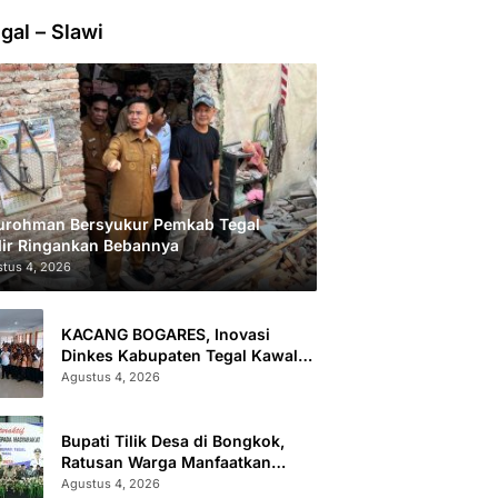
gal – Slawi
urohman Bersyukur Pemkab Tegal
ir Ringankan Bebannya
tus 4, 2026
KACANG BOGARES, Inovasi
Dinkes Kabupaten Tegal Kawal
Kesehatan Remaja Putri Cegah
Agustus 4, 2026
Stunting
Bupati Tilik Desa di Bongkok,
Ratusan Warga Manfaatkan
Layanan Kesehatan dan
Agustus 4, 2026