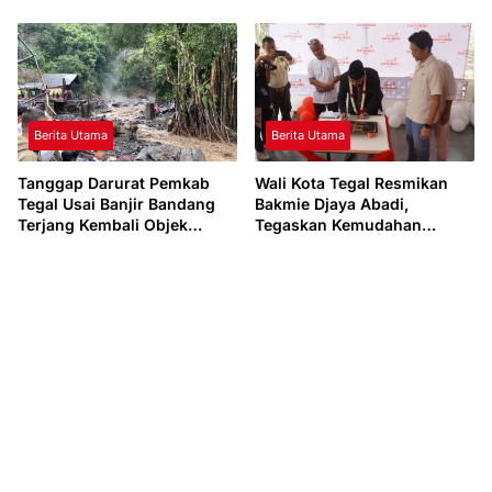
Tegal 2027
Percepatan Kantor Imigrasi
Tegal
Berita Utama
Berita Utama
Tanggap Darurat Pemkab
Wali Kota Tegal Resmikan
Tegal Usai Banjir Bandang
Bakmie Djaya Abadi,
Terjang Kembali Objek
Tegaskan Kemudahan
Wisata Guci
Perizinan Usaha