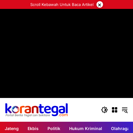
Langsung
×
Scroll Kebawah Untuk Baca Artikel
ke
konten
Jateng
Ekbis
Politik
Hukum Kriminal
Olahraga