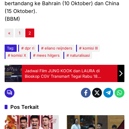
bertandang ke Bahrain (10 Oktober) dan China
(15 Oktober).
(BBM)
«
1
2
Tag:
dpr ri
eliano reijnders
komisi III
komisi X
mees hilgers
naturalisasi
Jadwal Film JUNG KOOK dan LAURA di
Bioskop CGV Transmart Tegal Rabu 18
September 2024
Pos Terkait