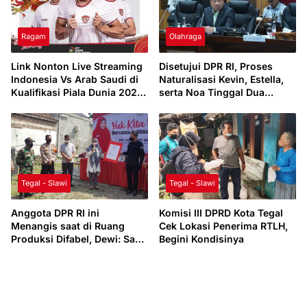
Ragam
Olahraga
Link Nonton Live Streaming
Disetujui DPR RI, Proses
Indonesia Vs Arab Saudi di
Naturalisasi Kevin, Estella,
Kualifikasi Piala Dunia 2026
serta Noa Tinggal Dua
Selasa 19 November 2024
Langkah Lagi
Tegal - Slawi
Tegal - Slawi
Anggota DPR RI ini
Komisi III DPRD Kota Tegal
Menangis saat di Ruang
Cek Lokasi Penerima RTLH,
Produksi Difabel, Dewi: Saya
Begini Kondisinya
Tidak Kuat Melihatnya