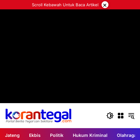
Langsung
×
Scroll Kebawah Untuk Baca Artikel
ke
konten
Jateng
Ekbis
Politik
Hukum Kriminal
Olahraga