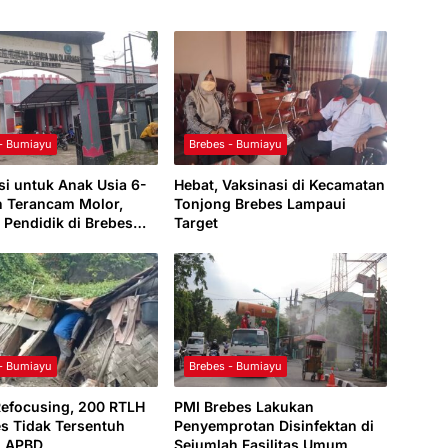
 - Bumiayu
Brebes - Bumiayu
si untuk Anak Usia 6-
Hebat, Vaksinasi di Kecamatan
n Terancam Molor,
Tonjong Brebes Lampaui
 Pendidik di Brebes
Target
 Corona
 - Bumiayu
Brebes - Bumiayu
Refocusing, 200 RTLH
PMI Brebes Lakukan
es Tidak Tersentuh
Penyemprotan Disinfektan di
n APBD
Sejumlah Fasilitas Umum