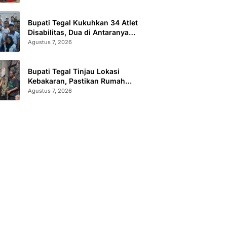
Sertifikat Terbit
Bupati Tegal Kukuhkan 34 Atlet
Disabilitas, Dua di Antaranya
Berlaga di Level Dunia
Agustus 7, 2026
Bupati Tegal Tinjau Lokasi
Kebakaran, Pastikan Rumah
Korban Diperbaiki
Agustus 7, 2026