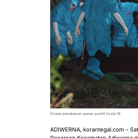
Proses pemakaman pasien positif Covid-19
ADIWERNA, korantegal.com – Satu
Pesarean Kecamatan Adiwerna me