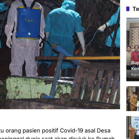
Te
Bup
Kem
Agus
 orang pasien positif Covid-19 asal Desa
ninggal dunia saat akan dirujuk ke Rumah