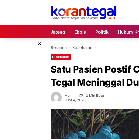
Langsung
ke
konten
Jateng
Ekbis
Politik
Hukum Kr
×
Beranda
Kesehatan
Kesehatan
Satu Pasien Postif 
Tegal Meninggal Du
Admin
2 Min Baca
Juni 4, 2020