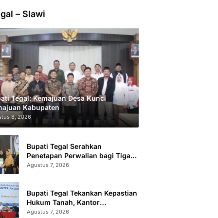
gal – Slawi
ati Tegal: Kemajuan Desa Kunci
ajuan Kabupaten
tus 8, 2026
Bupati Tegal Serahkan
Penetapan Perwalian bagi Tiga
Anak LKSA
Agustus 7, 2026
Bupati Tegal Tekankan Kepastian
Hukum Tanah, Kantor
Pertanahan Catat 296.869
Agustus 7, 2026