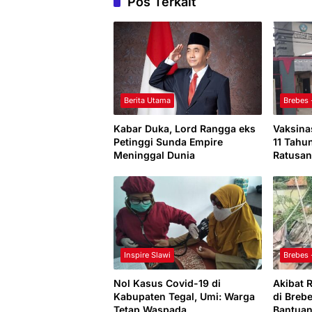
Pos Terkait
Berita Utama
Brebes
Kabar Duka, Lord Rangga eks
Vaksina
Petinggi Sunda Empire
11 Tahu
Meninggal Dunia
Ratusan
Positif
Inspire Slawi
Brebes
Nol Kasus Covid-19 di
Akibat 
Kabupaten Tegal, Umi: Warga
di Breb
Tetap Waspada
Bantua