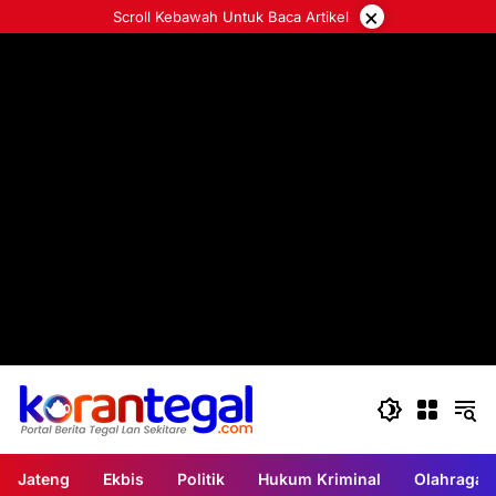
Langsung
×
Scroll Kebawah Untuk Baca Artikel
ke
konten
Jateng
Ekbis
Politik
Hukum Kriminal
Olahraga