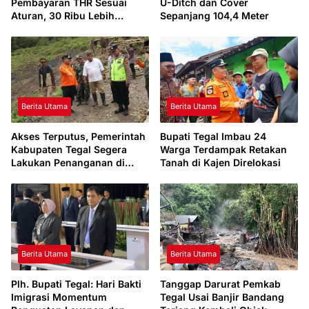
Pembayaran THR Sesuai
U-Ditch dan Cover
Aturan, 30 Ribu Lebih
Sepanjang 104,4 Meter
Pekerja di Kabupaten Tegal
Berhak Menerima
Berita Utama
Berita Utama
Akses Terputus, Pemerintah
Bupati Tegal Imbau 24
Kabupaten Tegal Segera
Warga Terdampak Retakan
Lakukan Penanganan di
Tanah di Kajen Direlokasi
Jembatan Sokasari
Berita Utama
Berita Utama
Plh. Bupati Tegal: Hari Bakti
Tanggap Darurat Pemkab
Imigrasi Momentum
Tegal Usai Banjir Bandang