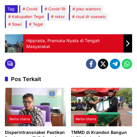
Tag:
Covid
Covid-19
joko wantoro
Kabupaten Tegal
rekor
rsud dr soeselo
Slawi
Tegal
Hipprada, Pramuka Nyata di Tengah
Masyarakat
Pos Terkait
Berita Utama
Berita Utama
Disperintransnaker Pastikan
TMMD di Krandon Bangun