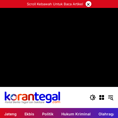
Langsung
×
Scroll Kebawah Untuk Baca Artikel
ke
konten
Jateng
Ekbis
Politik
Hukum Kriminal
Olahraga