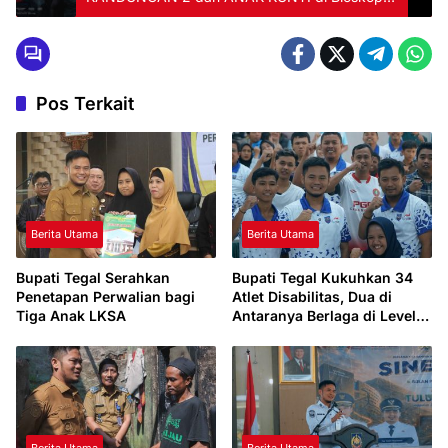
CGV Transmart Tegal Sabtu 1 Maret 2025
Pos Terkait
Berita Utama
Berita Utama
Bupati Tegal Serahkan
Bupati Tegal Kukuhkan 34
Penetapan Perwalian bagi
Atlet Disabilitas, Dua di
Tiga Anak LKSA
Antaranya Berlaga di Level
Dunia
Berita Utama
Berita Utama