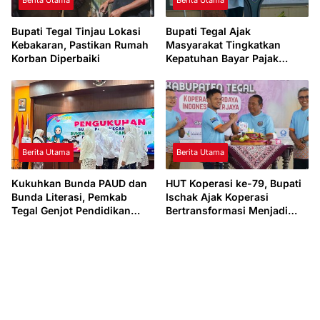
Bupati Tegal Tinjau Lokasi
Bupati Tegal Ajak
Kebakaran, Pastikan Rumah
Masyarakat Tingkatkan
Korban Diperbaiki
Kepatuhan Bayar Pajak
Kendaraan lewat “TULUS
NGOPENI”
Berita Utama
Berita Utama
Kukuhkan Bunda PAUD dan
HUT Koperasi ke-79, Bupati
Bunda Literasi, Pemkab
Ischak Ajak Koperasi
Tegal Genjot Pendidikan
Bertransformasi Menjadi
Usia Dini dan Budaya Baca
Penggerak Ekonomi Daerah