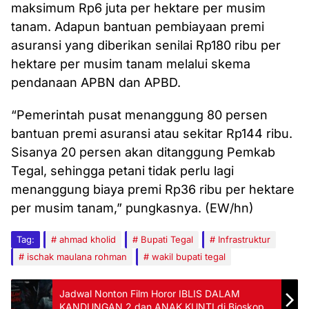
maksimum Rp6 juta per hektare per musim
tanam. Adapun bantuan pembiayaan premi
asuransi yang diberikan senilai Rp180 ribu per
hektare per musim tanam melalui skema
pendanaan APBN dan APBD.
“Pemerintah pusat menanggung 80 persen
bantuan premi asuransi atau sekitar Rp144 ribu.
Sisanya 20 persen akan ditanggung Pemkab
Tegal, sehingga petani tidak perlu lagi
menanggung biaya premi Rp36 ribu per hektare
per musim tanam,” pungkasnya. (EW/hn)
Tag:
ahmad kholid
Bupati Tegal
Infrastruktur
ischak maulana rohman
wakil bupati tegal
Jadwal Nonton Film Horor IBLIS DALAM
KANDUNGAN 2 dan ANAK KUNTI di Bioskop