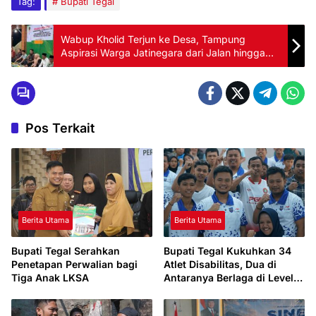
Tag:
Bupati Tegal
Wabup Kholid Terjun ke Desa, Tampung
Aspirasi Warga Jatinegara dari Jalan hingga
SMA Negeri
Pos Terkait
Berita Utama
Berita Utama
Bupati Tegal Serahkan
Bupati Tegal Kukuhkan 34
Penetapan Perwalian bagi
Atlet Disabilitas, Dua di
Tiga Anak LKSA
Antaranya Berlaga di Level
Dunia