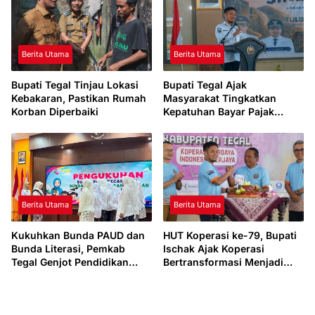
Berita Utama
Berita Utama
Bupati Tegal Tinjau Lokasi
Bupati Tegal Ajak
Kebakaran, Pastikan Rumah
Masyarakat Tingkatkan
Korban Diperbaiki
Kepatuhan Bayar Pajak
Kendaraan lewat “TULUS
NGOPENI”
Berita Utama
Berita Utama
Kukuhkan Bunda PAUD dan
HUT Koperasi ke-79, Bupati
Bunda Literasi, Pemkab
Ischak Ajak Koperasi
Tegal Genjot Pendidikan
Bertransformasi Menjadi
Usia Dini dan Budaya Baca
Penggerak Ekonomi Daerah