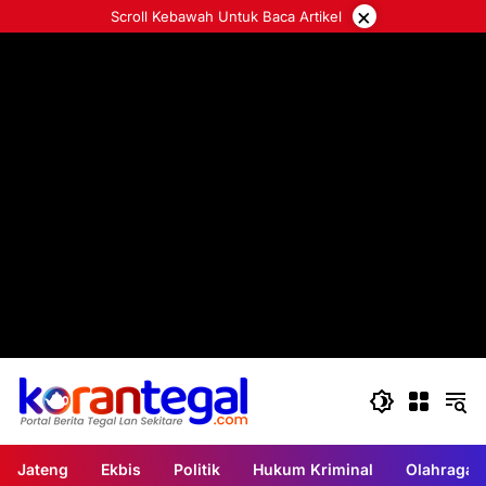
Langsung
×
Scroll Kebawah Untuk Baca Artikel
ke
konten
Jateng
Ekbis
Politik
Hukum Kriminal
Olahraga