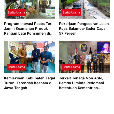
Berita Utama
Berita Utama
Program Inovasi Pepes Teri,
Pekerjaan Pengecoran Jalan
Jamin Keamanan Produk
Ruas Balamoa-Bader Capai
Pangan bagi Konsumen di
57 Persen
Kabupaten Tegal
Berita Utama
Berita Utama
Kemiskinan Kabupaten Tegal
Terkait Tenaga Non ASN,
Turun, Terendah Keenam di
Pemda Diminta Pedomani
Jawa Tengah
Ketentuan Kementrian
PANRB