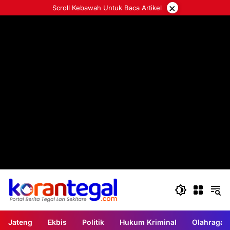
Langsung
×
Scroll Kebawah Untuk Baca Artikel
ke
konten
Jateng
Ekbis
Politik
Hukum Kriminal
Olahraga