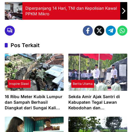
Diperpanjang 14 Hari, TNI dan Kepolisian Kawal
PPKM Mikro
Pos Terkait
Inspire Slawi
Berita Utama
16 Ribu Meter Kubik Lumpur
Sekda Amir Ajak Santri di
dan Sampah Berhasil
Kabupaten Tegal Lawan
Diangkat dari Sungai Kali
Kebodohan dan
Jembangan
Ketertinggalan